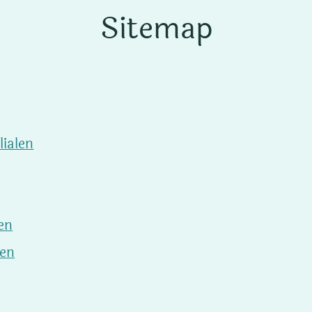
Sitemap
lialen
en
ten